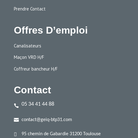
Prendre Contact
Offres D’emploi
Canalisateurs
Maçon VRD H/F
Coffreur bancheur H/F
Contact
05 34 41 44 88


contact@geiq-btp31.com

95 chemin de Gabardie 31200 Toulouse