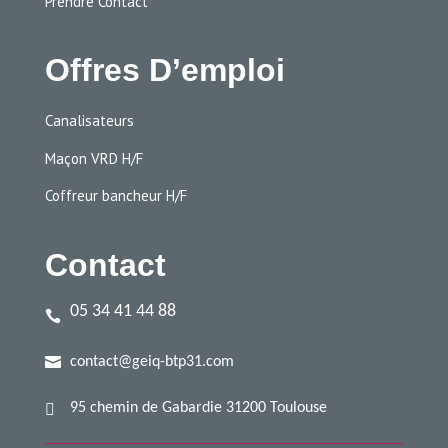
Prendre Contact
Offres D’emploi
Canalisateurs
Maçon VRD H/F
Coffreur bancheur H/F
Contact
05 34 41 44 88


contact@geiq-btp31.com

95 chemin de Gabardie 31200 Toulouse